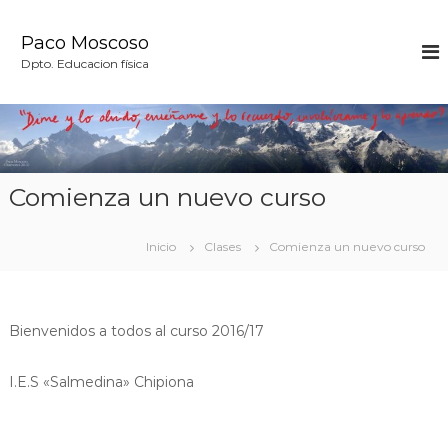
S
a
Paco Moscoso
l
Dpto. Educacion física
t
a
r
a
l
c
Comienza un nuevo curso
o
n
t
Inicio
Clases
Comienza un nuevo curso
e
n
i
d
Bienvenidos a todos​ al curso 2016/17
o
I.E.S «Salmedina» Chipiona