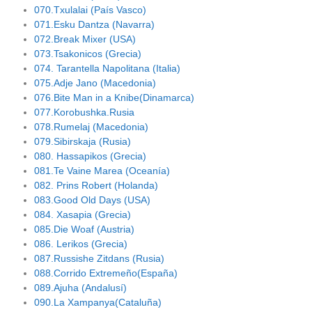
070.Txulalai (País Vasco)
071.Esku Dantza (Navarra)
072.Break Mixer (USA)
073.Tsakonicos (Grecia)
074. Tarantella Napolitana (Italia)
075.Adje Jano (Macedonia)
076.Bite Man in a Knibe(Dinamarca)
077.Korobushka.Rusia
078.Rumelaj (Macedonia)
079.Sibirskaja (Rusia)
080. Hassapikos (Grecia)
081.Te Vaine Marea (Oceanía)
082. Prins Robert (Holanda)
083.Good Old Days (USA)
084. Xasapia (Grecia)
085.Die Woaf (Austria)
086. Lerikos (Grecia)
087.Russishe Zitdans (Rusia)
088.Corrido Extremeño(España)
089.Ajuha (Andalusí)
090.La Xampanya(Cataluña)