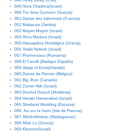
048.Hinky Dinky (USA)
049.Hora Chadera(Israel)
050.Tre Sma Gummor (Suecia)
051.Danse des bâtonnets (Francia)
052.Makacice (Serbia)
053.Mayim Mayim (Israel)
054.Hora Medura (Israel)
055.Hassapikos Nostálgico (Grecia)
056 Yedid Nefesh (Israel)
057.Promoroaca (Rumanía)
058.El Candil (Badajoz.España)
059.Siege of Ennis(Irlanda)
060.Danza de Ramón (Bélgica)
061.Big Jhon (Canadá)
062.Zemer Atik (Israel)
063.Drumul Draculi (Moldavia)
064.Harabi Hameraked (Israel)
065.Shetland Wedding (Escocia)
066. Ka uru te hami (Isla de Pascua)
067.Afindrafindrao (Madagascar)
068.Misir Lu (Grecia)
069.Klezmer(Israel)