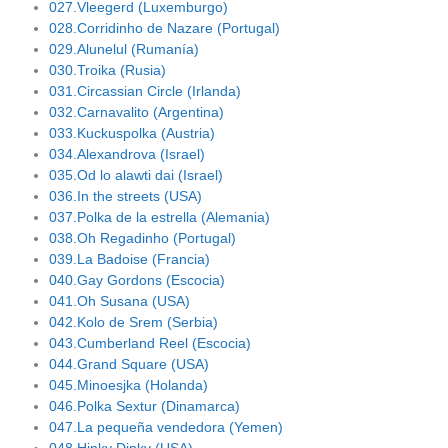
027.Vleegerd (Luxemburgo)
028.Corridinho de Nazare (Portugal)
029.Alunelul (Rumanía)
030.Troika (Rusia)
031.Circassian Circle (Irlanda)
032.Carnavalito (Argentina)
033.Kuckuspolka (Austria)
034.Alexandrova (Israel)
035.Od lo alawti dai (Israel)
036.In the streets (USA)
037.Polka de la estrella (Alemania)
038.Oh Regadinho (Portugal)
039.La Badoise (Francia)
040.Gay Gordons (Escocia)
041.Oh Susana (USA)
042.Kolo de Srem (Serbia)
043.Cumberland Reel (Escocia)
044.Grand Square (USA)
045.Minoesjka (Holanda)
046.Polka Sextur (Dinamarca)
047.La pequeña vendedora (Yemen)