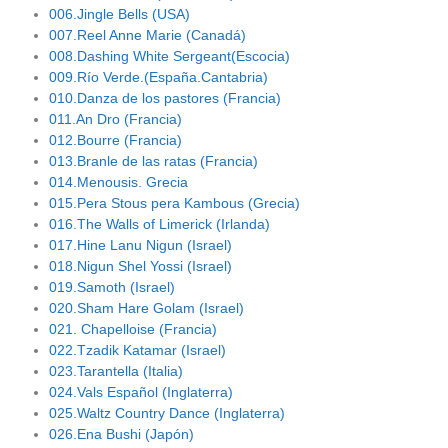
006.Jingle Bells (USA)
007.Reel Anne Marie (Canadá)
008.Dashing White Sergeant(Escocia)
009.Río Verde.(España.Cantabria)
010.Danza de los pastores (Francia)
011.An Dro (Francia)
012.Bourre (Francia)
013.Branle de las ratas (Francia)
014.Menousis. Grecia
015.Pera Stous pera Kambous (Grecia)
016.The Walls of Limerick (Irlanda)
017.Hine Lanu Nigun (Israel)
018.Nigun Shel Yossi (Israel)
019.Samoth (Israel)
020.Sham Hare Golam (Israel)
021. Chapelloise (Francia)
022.Tzadik Katamar (Israel)
023.Tarantella (Italia)
024.Vals Español (Inglaterra)
025.Waltz Country Dance (Inglaterra)
026.Ena Bushi (Japón)