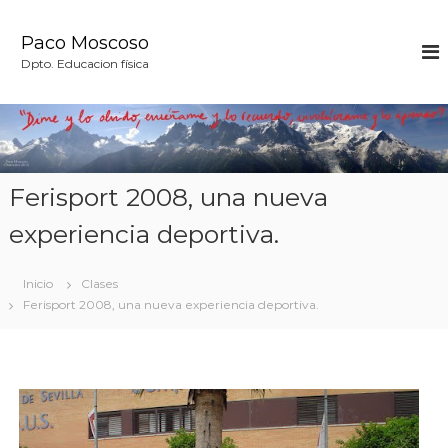
S
a
Paco Moscoso
l
Dpto. Educacion física
t
a
r
a
l
c
Ferisport 2008, una nueva
o
n
experiencia deportiva.
t
e
n
Inicio
Clases
i
Ferisport 2008, una nueva experiencia deportiva.
d
o