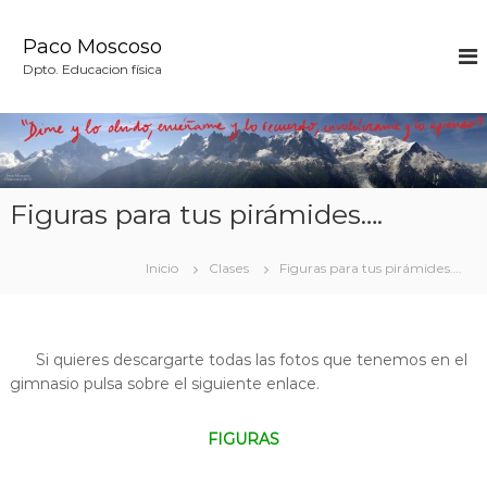
S
a
Paco Moscoso
l
Dpto. Educacion física
t
a
r
a
l
c
Figuras para tus pirámides….
o
n
t
Inicio
Clases
Figuras para tus pirámides….
e
n
i
d
Si quieres descargarte todas las fotos que tenemos en el
o
gimnasio pulsa sobre el siguiente enlace.
FIGURAS