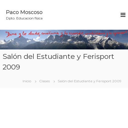
S
a
Paco Moscoso
l
Dpto. Educacion física
t
a
r
a
l
c
Salón del Estudiante y Ferisport
o
n
2009
t
e
n
Inicio
Clases
Salón del Estudiante y Ferisport 2009
i
d
o