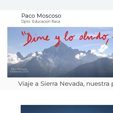
S
a
l
Paco Moscoso
t
Dpto. Educacion física
a
r
a
l
c
o
n
t
e
n
i
d
Viaje a Sierra Nevada, nuestra 
o