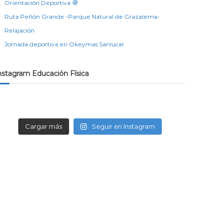
Orientación Deportiva 🧭
Ruta Peñón Grande -Parque Natural de Grazalema-
Relajación
Jornada deportiva en Okeymas Sanlúcar
nstagram Educación Física
Cargar más
Seguir en Instagram