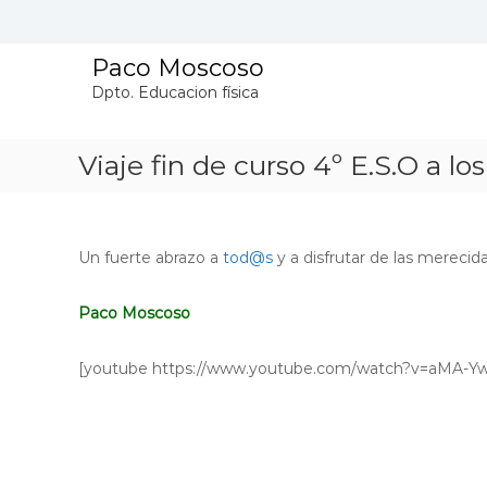
S
a
l
Paco Moscoso
t
Dpto. Educacion física
a
r
a
Viaje fin de curso 4º E.S.O a los
l
c
o
n
Un fuerte abrazo a
tod@s
y a disfrutar de las merecid
t
e
n
Paco Moscoso
i
d
[youtube https://www.youtube.com/watch?v=aMA-Yw
o