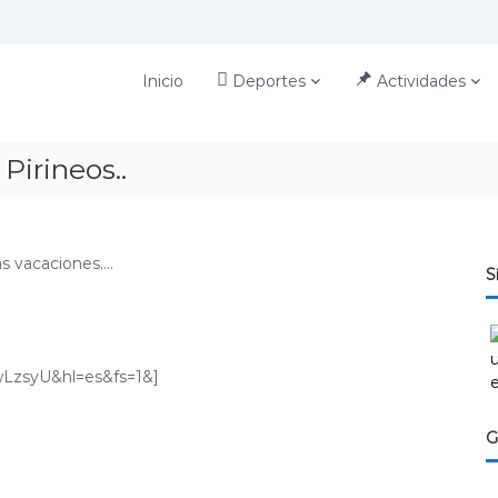
Inicio
Deportes
Actividades
 Pirineos..
as vacaciones….
S
LzsyU&hl=es&fs=1&]
G